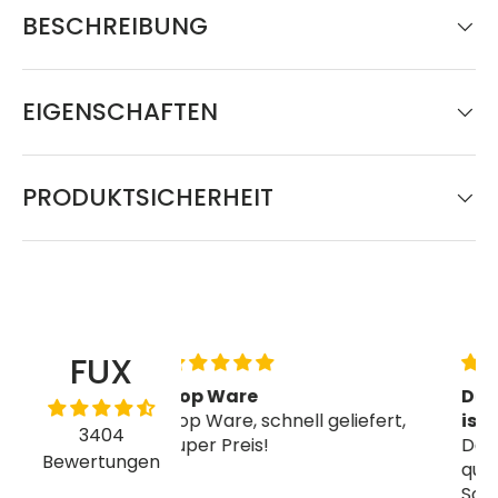
BESCHREIBUNG
EIGENSCHAFTEN
PRODUKTSICHERHEIT
FUX
Das Fliesennivelliersystem
chnell geliefert,
ist qualitativ einwandfrei
3404
!
Das Fliesennivelliersystem ist
Bewertungen
qualitativ einwandfrei. Die
Sollbruchselle ist gut