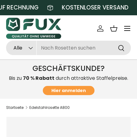
UF RECHNUNG
KOSTENLOSER VERSAND
Direkt zum Inhalt
Einloggen
Einkaufsk
Suchen
Art
Alle
Suchen
GESCHÄFTSKUNDE?
Bis zu
70 % Rabatt
durch attraktive Staffelpreise.
Hier anmelden
Startseite
Edelstahlrosette A800
Zu Produktinformationen springen