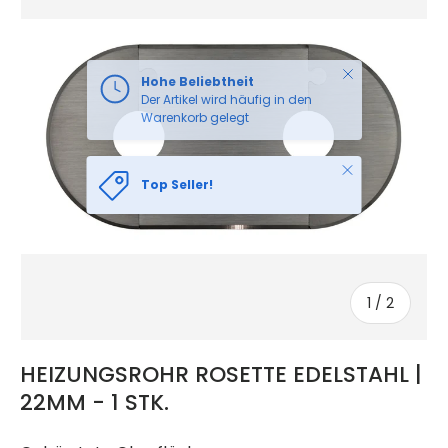
Schließen
Top Seller!
von
1
/
2
HEIZUNGSROHR ROSETTE EDELSTAHL |
22MM - 1 STK.