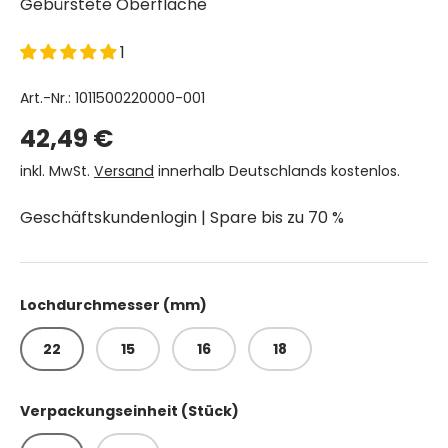
Gebürstete Oberfläche
1
Art.-Nr.:
1011500220000-001
Normaler Preis
42,49 €
inkl. MwSt.
Versand
innerhalb Deutschlands kostenlos.
Geschäftskundenlogin | Spare bis zu 70 %
Lochdurchmesser (mm)
22
15
16
18
Verpackungseinheit (Stück)