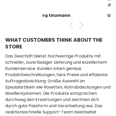
dimensioniert, sodass man die
Haube festziehen kann ohne
mann
Urs Marty
Abreissen (sofern man nicht
festzieht wie ein Ochse...). Am
Folgetag nach dem Kleben
der Fliesen längs zur Fuge mit
einem Gummihammer
WHAT CUSTOMERS THINK ABOUT THE
abschlagen funktioniert auch.
STORE
Haube dazu nachträglich
Das Geschäft bietet hochwertige Produkte mit
allenfalls so festziehen, dass
einer der 3 Stege der Haube
schneller, zuverlässiger Lieferung und exzellentem
zum Hammer zeigt.
Kundenservice. Kunden loben genaue
Produktbeschreibungen, faire Preise und effiziente
Auftragsabwicklung. Große Auswahl an
Spezialartikeln wie Rosetten, Rohrabdeckungen und
Nivelliersystemen. Die Produkte entsprechen
durchweg den Erwartungen und zeichnen sich
durch gute Passform und Verarbeitung aus. Das
reaktionsschnelle Support-Team bearbeitet