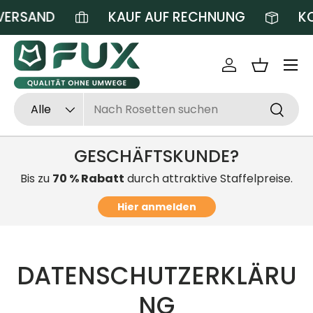
ERSAND
KAUF AUF RECHNUNG
KOS
Direkt zum Inhalt
Einloggen
Einkaufsk
Suchen
Art
Alle
Suchen
GESCHÄFTSKUNDE?
Bis zu
70 % Rabatt
durch attraktive Staffelpreise.
Hier anmelden
DATENSCHUTZERKLÄRU
NG