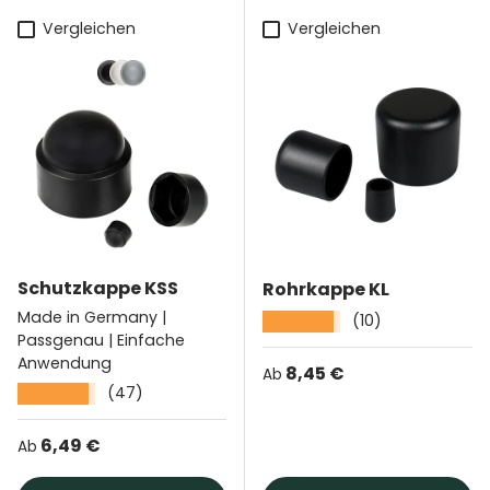
Vergleichen
Vergleichen
Schutzkappe KSS
Rohrkappe KL
Made in Germany |
(10)
★★★★★
Passgenau | Einfache
Anwendung
Normaler Preis
8,45 €
Ab
(47)
★★★★★
Normaler Preis
6,49 €
Ab