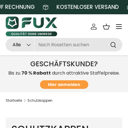
F RECHNUNG
KOSTENLOSER VERSAND
Direkt zum Inhalt
Einloggen
Einkaufsk
Suchen
Art
Alle
Suchen
GESCHÄFTSKUNDE?
Bis zu
70 % Rabatt
durch attraktive Staffelpreise.
Hier anmelden
Startseite
Schutzkappen