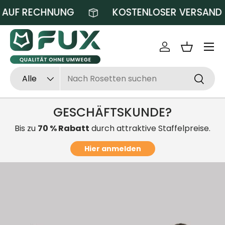
 AUF RECHNUNG
KOSTENLOSER VERSAND
Direkt zum Inhalt
Einloggen
Einkaufsk
Suchen
Art
Alle
Suchen
GESCHÄFTSKUNDE?
Bis zu
70 % Rabatt
durch attraktive Staffelpreise.
Hier anmelden