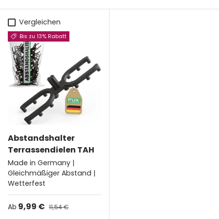
Vergleichen
Bis zu 13% Rabatt
Abstandshalter
Terrassendielen TAH
Made in Germany |
Gleichmäßiger Abstand |
Wetterfest
Verkaufspreis
9,99 €
Normaler Preis
Ab
11,54 €