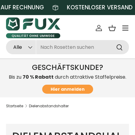
 AUF RECHNUNG
KOSTENLOSER VERSAND
Direkt zum Inhalt
Einloggen
Einkaufsk
Suchen
Art
Alle
Suchen
GESCHÄFTSKUNDE?
Bis zu
70 % Rabatt
durch attraktive Staffelpreise.
Hier anmelden
Startseite
Dielenabstandshalter